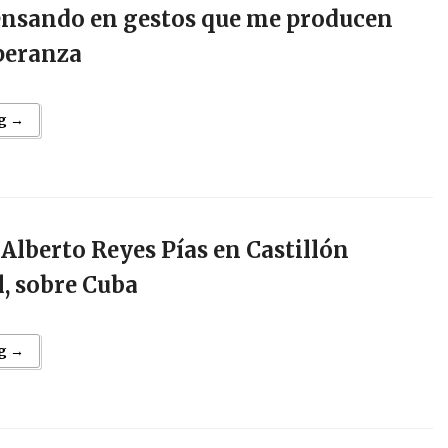
ensando en gestos que me producen
speranza
g →
 Alberto Reyes Pías en Castillón
, sobre Cuba
g →