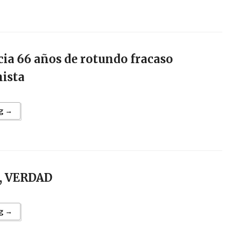
cia 66 años de rotundo fracaso
ista
g →
o, VERDAD
g →