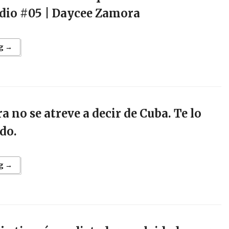
odio #05 | Daycee Zamora
g →
a no se atreve a decir de Cuba. Te lo
do.
g →