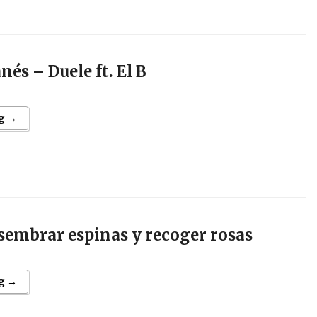
és – Duele ft. El B
g →
sembrar espinas y recoger rosas
g →