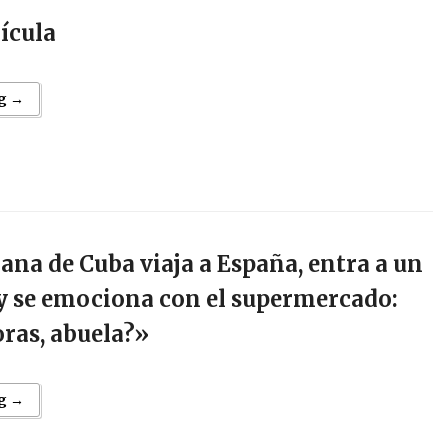
ícula
g →
ana de Cuba viaja a España, entra a un
 se emociona con el supermercado:
oras, abuela?»
g →