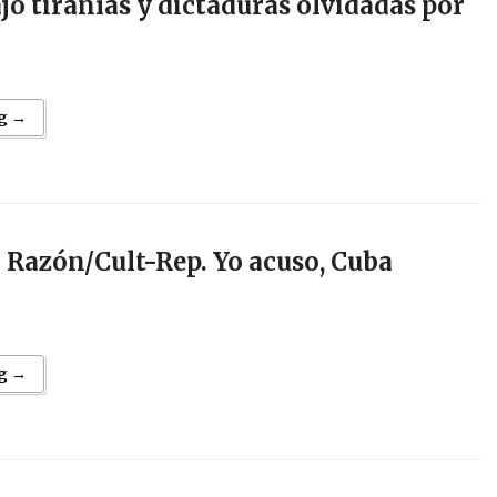
ajo tiranías y dictaduras olvidadas por
g →
 Razón/Cult-Rep. Yo acuso, Cuba
g →