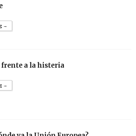
e
g →
frente a la histeria
g →
ónde va la Unión Europea?