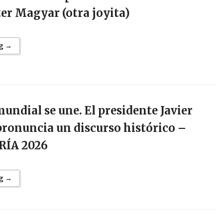
er Magyar (otra joyita)
g →
undial se une. El presidente Javier
pronuncia un discurso histórico –
ÍA 2026
g →