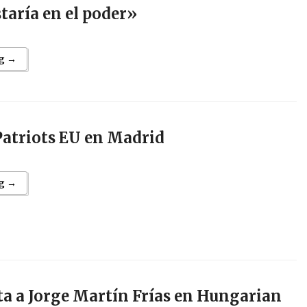
staría en el poder»
g →
Patriots EU en Madrid
g →
ta a Jorge Martín Frías en Hungarian