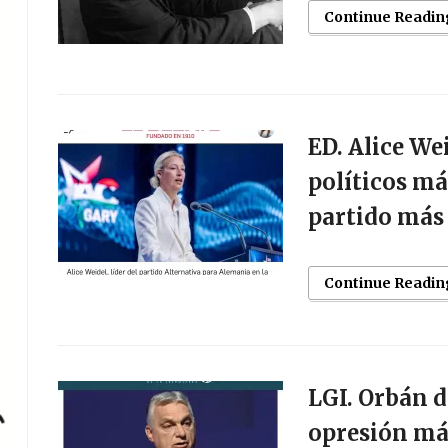
Continue Readin
ED. Alice We
políticos má
partido más
Continue Readin
LGI. Orbán d
opresión má