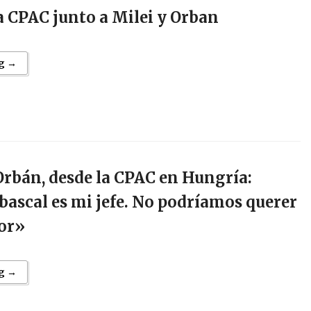
a CPAC junto a Milei y Orban
g →
Orbán, desde la CPAC en Hungría:
ascal es mi jefe. No podríamos querer
jor»
g →