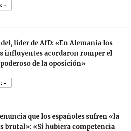
g →
idel, líder de AfD: «En Alemania los
s influyentes acordaron romper el
 poderoso de la oposición»
g →
enuncia que los españoles sufren «la
s brutal»: «Si hubiera competencia