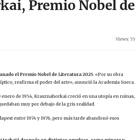
kai, Premio Nobel de
Views: 55
anado el Premio Nobel de Literatura 2025
. «Por su obra
íptico, reafirma el poder del arte», anunció la Academia Sueca.
de enero de 1954, Krasznahorkai creció en una utopía en ruinas,
quedaban muy por debajo de la gris realidad.
dapest entre 1974 y 1976, pero más tarde abandonó esos
 trabajó después en distintos empleos, como minero y