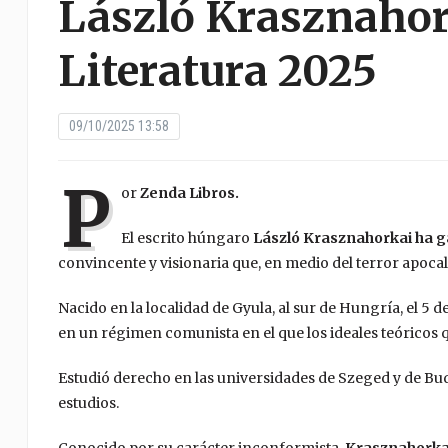
László Krasznahor
Literatura 2025
09/10/2025 13:58
P
or
Zenda Libros.
El escrito húngaro
László Krasznahorkai ha g
convincente y visionaria que, en medio del terror apocal
Nacido en la localidad de Gyula, al sur de Hungría, el 5 
en un régimen comunista en el que los ideales teóricos 
Estudió derecho en las universidades de Szeged y de Bu
estudios.
Conocido por su carácter inconformista,
Krasznahorkai