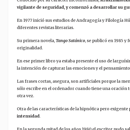
vigilante de seguridad, y comenzó a desarrollar su gus
En 1977 inició sus estudios de Andragogía y Filología 
diferentes revistas literarias.
Su primera novela,
Tango Satánico
, se publicó en 1985 y 
originalidad.
En ese primer libro ya estaba presente el uso de larguí
la intención de capturar las emociones y el pensamiento
Las frases cortas, asegura, son artificiales porque la m
sólo escribe en el ordenador cuando tiene una oración 
otra vez.
Otra de las características de la hipnótica pero exigent
intensidad
.
En la segunda mitad de los años 1980 el escritor pudo sal