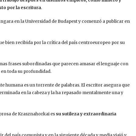
to por la escritura
.
Húngara en la Universidad de Budapest y comenzó a publicar en
fue bien recibida por la crítica del país centroeuropeo por su
simas frases subordinadas que parecen amasar el lenguaje con
 en toda su profundidad.
ente humana es un torrente de palabras. El escritor asegura que
terminada en la cabeza y la ha repasado mentalmente una y
e prosa de Krasznahorkai es
su sutileza y extraordinaria
ir del país comunista y en la siguiente década y media viajó y