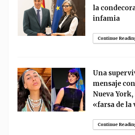
la condecora
infamia
Continue Readin
Una superviv
mensaje cont
Nueva York,
«farsa de la
Continue Readin