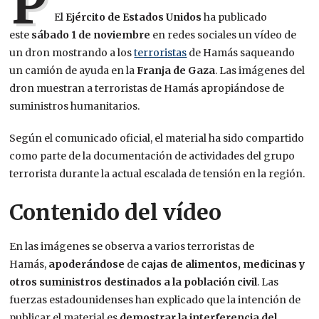
P
El
Ejército de Estados Unidos
ha publicado
este
sábado 1 de noviembre
en redes sociales un vídeo de
un dron mostrando a los
terroristas
de Hamás saqueando
un camión de ayuda en la
Franja de Gaza
. Las imágenes del
dron muestran a terroristas de Hamás apropiándose de
suministros humanitarios.
Según el comunicado oficial, el material ha sido compartido
como parte de la documentación de actividades del grupo
terrorista durante la actual escalada de tensión en la región.
Contenido del vídeo
En las imágenes se observa a varios terroristas de
Hamás,
apoderándose
de
cajas de alimentos, medicinas y
otros suministros destinados a la población civil
. Las
fuerzas estadounidenses han explicado que la intención de
publicar el material es
demostrar la interferencia del