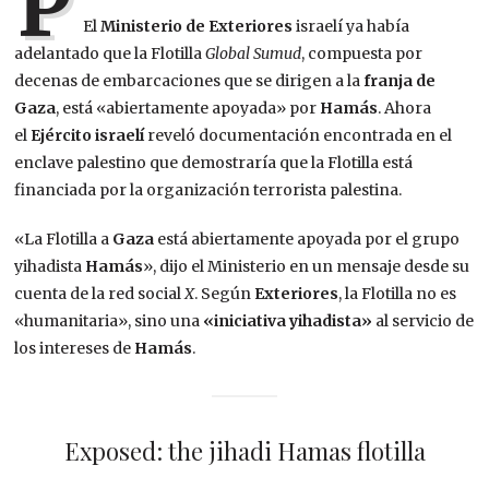
P
El
Ministerio de Exteriores
israelí ya había
adelantado que la Flotilla
Global Sumud
, compuesta por
decenas de embarcaciones que se dirigen a la
franja de
Gaza
, está «abiertamente apoyada» por
Hamás
. Ahora
el
Ejército israelí
reveló documentación encontrada en el
enclave palestino que demostraría que la Flotilla está
financiada por la organización terrorista palestina.
«La Flotilla a
Gaza
está abiertamente apoyada por el grupo
yihadista
Hamás
», dijo el Ministerio en un mensaje desde su
cuenta de la red social
X
. Según
Exteriores
, la Flotilla no es
«humanitaria», sino una
«iniciativa yihadista»
al servicio de
los intereses de
Hamás
.
Exposed: the jihadi Hamas flotilla