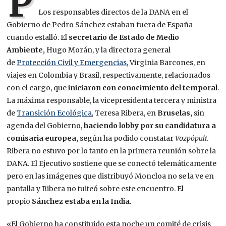
P
Los responsables directos de la DANA en el
Gobierno de Pedro Sánchez estaban fuera de España
cuando estalló. El
secretario de Estado de Medio
Ambiente,
Hugo Morán, y la directora general
de
Protección Civil y Emergencias,
Virginia Barcones, en
viajes en Colombia y Brasil, respectivamente, relacionados
con el cargo, que
iniciaron con conocimiento del temporal
.
La máxima responsable, la vicepresidenta tercera y ministra
de
Transición Ecológica
, Teresa Ribera, en
Bruselas,
sin
agenda del Gobierno,
haciendo lobby por su candidatura a
comisaria europea,
según ha podido constatar
Vozpópuli
.
Ribera no estuvo por lo tanto en la primera reunión sobre la
DANA. El Ejecutivo sostiene que se conectó telemáticamente
pero en las imágenes que distribuyó Moncloa no se la ve en
pantalla y Ribera no tuiteó sobre este encuentro. El
propio
Sánchez estaba en la India.
«El Gobierno ha constituido esta noche un comité de crisis