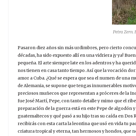
Petra Zern.
Pasaron diez años sin más urdimbres, pero cierto concurs
décadas, ha sido expuesto allí en una vidriera ¡y ya! Bu
pequeña. El arte siempre late en los adentros y ha querid
nos tienen en casa tanto tiempo. Así que la vocación dor
amor a Cuba. ¿Qué se espera que sea el numen de una mu
de Alemania, se supone que tengas innumerables motivo
preciosos muñecos que representan a próceres de la Ind
fue José Martí, Pepe, con tanto detalle y mimo que el ribe
preparación de la guerra está en este Pepe de algodón y
guatemaltecos y qué pasó a su hijo tras su caída en Dos 
recibirás con esta carta la leontina que usó en vida tu pa
criatura tropical y eterna, tan hermosos y hondos, que