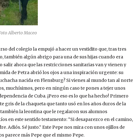
 Foto Alberto Maceo
o del colegio la empujó a hacer un vestidito que, tras tres
eno, también algún abrigo para una de sus hijas cuando era
o salir ahora que las restricciones sanitarias van y vienen y
mida de Petra abrió los ojos a una inspiración urgente: su
chacha nacida en Flensburg? Si vienes al mundo tan al norte
s, muchísimos, pero en ningún caso te pones a tejer unos
ependencia de Cuba. ¡Pero eso es lo que ha hecho! Primero
te gris de la chaqueta que tanto usó en los años duros de la
 también la leontina que le regalaron sus alumnos
Ríos en este sentido testamento: “Si desaparezco en el camino,
dre. Adiós. Sé justo.” Este Pepe nos mira con unos ojillos de
 nos parece más Pepe que el mismo Pepe.