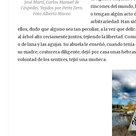
José Martí, Carlos Manuel de
rincones del mundo, 
Céspedes. Tejidos por Petra Zern.
Foto Alberto Maceo
o tengan algún acto d
arbitrariedad. Han si
ellos, dudo que alguno sea tan peculiar, a la vez que delic
al árbol alto reciamente juntos, tejiendo la libertad. Com
o de lana y las agujas. Su abuela le enseñó, cuando tenía
su madre, costurera diligente, dejó por casa unas hebras 
voluntad de los sentires, tejió una muñeca.