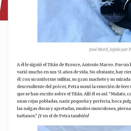
José Martí, tejido por 
A él le siguió el Titán de Bronce, Antonio Maceo. Fue u
varió mucho en sus 51 años de vida. No obstante, hay ci
él: con su uniforme militar, su gran machete y su mirad
descendiente del prócer, Petra sumó la emoción de leer 
que se han escrito sobre el Titán. Allí él es así: “Mulato
unas cejas pobladas, nariz pequeña y perfecta, boca pulp
las nalgas duras y apretadas, muslos musculosos, pierna
tuétanos.” ¡Y en el de Petra también!