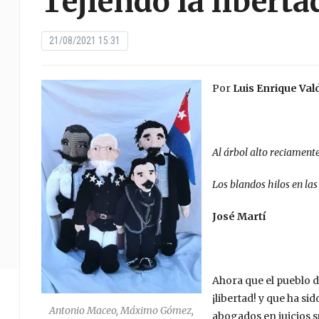
Tejiendo la liberta
21/08/2021 15:31
Por
Luis Enrique Val
Al árbol alto reciamente
Los blandos hilos en las
José Martí
Ahora que el pueblo d
¡libertad! y que ha si
Antonio Maceo, Máximo Gómez,
abogados en juicios 