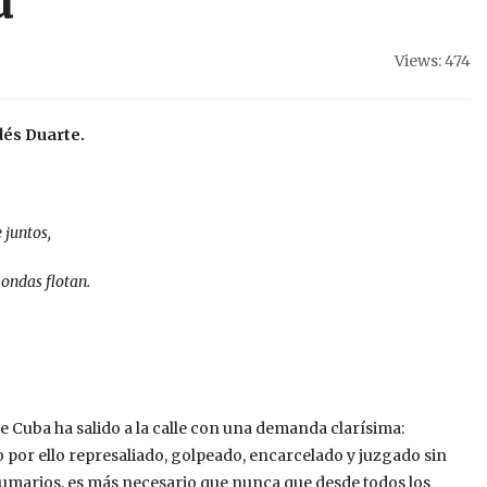
d
Views: 474
dés Duarte.
 juntos,
 ondas flotan.
e Cuba ha salido a la calle con una demanda clarísima:
do por ello represaliado, golpeado, encarcelado y juzgado sin
sumarios, es más necesario que nunca que desde todos los