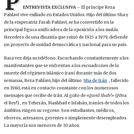
P
ENTREVISTA EXCLUSIVA
– El príncipe Reza
Pahlavi vive exiliado en Estados Unidos. Hijo del último Sha y
de la emperatriz Farah Pahlavi, se ha convertido en la
principal figura unificadora de la oposición a los mulás.
Heredero de una dinastía que reinó de 1925 a 1979, defiende
un proyecto de unidad democrática y nacional para su país.
Rara vez deja su teléfono. Escuchando constantemente a los
manifestantes que se enfrentan a los escuadrones de la
muerte del régimen islámico iraní durante más de dos
semanas, Reza Pahlavi, hijo del último
Sha de Irán
, fallecido
en 1980, está en contacto constante con los numerosos
mensajes que recibe de Irán. Al grito de
«¡Javid Shah!»
(¡Viva
el Rey!)
,
en Teherán, Mashhad e Isfahán, iraníes de todos los
ámbitos exigen su regreso. Son estudiantes, médicos,
obreros, artesanos, gerentes o simplemente desempleados.
La mayoría son menores de 30 años.