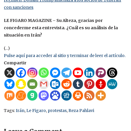
régimen, Donald Trump amenaza a los socios de Teherán
con sanciones
LE FIGARO MAGAZINE – Su Alteza, gracias por
concederme esta entrevista. ¿Cuál es su análisis de la
situación en Irán?
(…)
Pulse aquí para acceder al sitio y terminar de leer el artículo.
Compartir
Tags:
Irán
,
Le Figaro
,
protestas
,
Reza Pahlavi