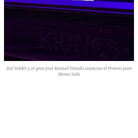
Zoé Valdés y el gran José Manuel Parada anuncian el Premio para
Meme Solís