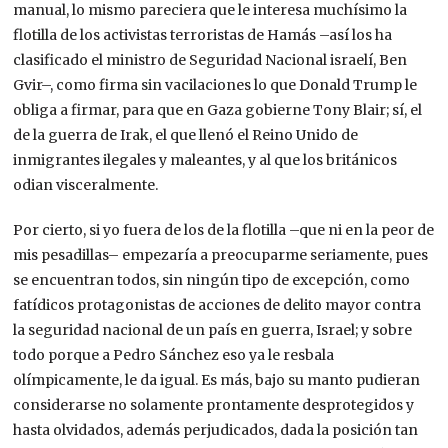
manual, lo mismo pareciera que le interesa muchísimo la
flotilla de los activistas terroristas de Hamás –así los ha
clasificado el ministro de Seguridad Nacional israelí, Ben
Gvir–, como firma sin vacilaciones lo que Donald Trump le
obliga a firmar, para que en Gaza gobierne Tony Blair; sí, el
de la guerra de Irak, el que llenó el Reino Unido de
inmigrantes ilegales y maleantes, y al que los británicos
odian visceralmente.
Por cierto, si yo fuera de los de la flotilla –que ni en la peor de
mis pesadillas– empezaría a preocuparme seriamente, pues
se encuentran todos, sin ningún tipo de excepción, como
fatídicos protagonistas de acciones de delito mayor contra
la seguridad nacional de un país en guerra, Israel; y sobre
todo porque a Pedro Sánchez eso ya le resbala
olímpicamente, le da igual. Es más, bajo su manto pudieran
considerarse no solamente prontamente desprotegidos y
hasta olvidados, además perjudicados, dada la posición tan