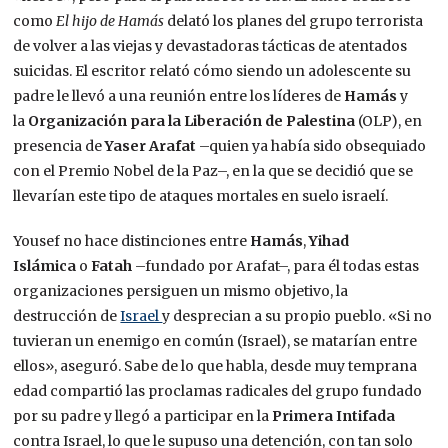
como
El hijo de Hamás
delató los planes del grupo terrorista
de volver a las viejas y devastadoras tácticas de atentados
suicidas. El escritor relató cómo siendo un adolescente su
padre le llevó a una reunión entre los líderes de
Hamás
y
la
Organización para la Liberación de Palestina
(OLP), en
presencia de
Yaser Arafat
–quien ya había sido obsequiado
con el Premio Nobel de la Paz–, en la que se decidió que se
llevarían este tipo de ataques mortales en suelo israelí.
Yousef no hace distinciones entre
Hamás
,
Yihad
Islámica
o
Fatah
–fundado por Arafat–, para él todas estas
organizaciones persiguen un mismo objetivo, la
destrucción de
Israel
y desprecian a su propio pueblo. «Si no
tuvieran un enemigo en común (Israel), se matarían entre
ellos», aseguró. Sabe de lo que habla, desde muy temprana
edad compartió las proclamas radicales del grupo fundado
por su padre y llegó a participar en la
Primera Intifada
contra Israel, lo que le supuso una detención, con tan solo