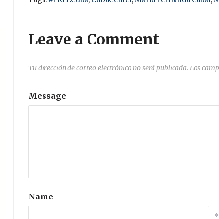
Tags:
#FREECuba
,
CubaCenter
,
María Fernanda Cabal
,
M
Leave a Comment
Tu dirección de correo electrónico no será publicada.
Los camp
Message
Name
*