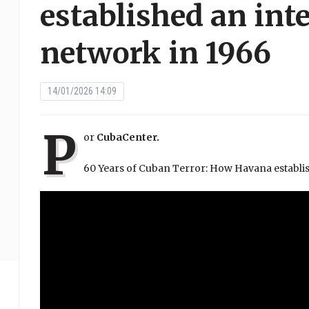
established an inte
network in 1966
14/01/2026 14:09
P
or
CubaCenter.
60 Years of Cuban Terror: How Havana establis