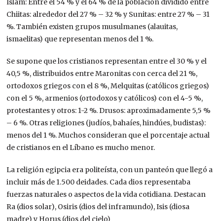
Islam: Entre el 54 % y el 64 % de la población dividido entre
Chiitas: alrededor del 27 % – 32 % y Sunitas: entre 27 % – 31
%. También existen grupos musulmanes (alauitas,
ismaelitas) que representan menos del 1 %.
Se supone que los cristianos representan entre el 30 % y el
40,5 %, distribuidos entre Maronitas con cerca del 21 %,
ortodoxos griegos con el 8 %, Melquitas (católicos griegos)
con el 5 %, armenios (ortodoxos y católicos) con el 4-5 %,
protestantes y otros: 1-2 %. Drusos: aproximadamente 5,5 %
– 6 %. Otras religiones (judíos, bahaíes, hindúes, budistas):
menos del 1 %. Muchos consideran que el porcentaje actual
de cristianos en el Líbano es mucho menor.
La religión egipcia era politeísta, con un panteón que llegó a
incluir más de 1.500 deidades. Cada dios representaba
fuerzas naturales o aspectos de la vida cotidiana. Destacan
Ra (dios solar), Osiris (dios del inframundo), Isis (diosa
madre) y Horus (dios del cielo)