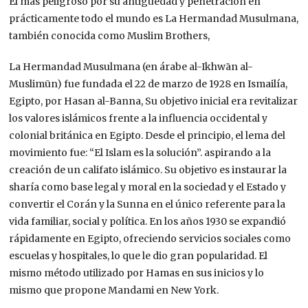
El más peligroso por su antigüedad y penetración en
prácticamente todo el mundo es La Hermandad Musulmana,
también conocida como Muslim Brothers,
La Hermandad Musulmana (en árabe al-Ikhwān al-
Muslimūn) fue fundada el 22 de marzo de 1928 en Ismailía,
Egipto, por Hasan al-Banna, Su objetivo inicial era revitalizar
los valores islámicos frente a la influencia occidental y
colonial británica en Egipto. Desde el principio, el lema del
movimiento fue: “El Islam es la solución”. aspirando a la
creación de un califato islámico. Su objetivo es instaurar la
sharía como base legal y moral en la sociedad y el Estado y
convertir el Corán y la Sunna en el único referente para la
vida familiar, social y política. En los años 1930 se expandió
rápidamente en Egipto, ofreciendo servicios sociales como
escuelas y hospitales, lo que le dio gran popularidad. El
mismo método utilizado por Hamas en sus inicios y lo
mismo que propone Mandami en New York.