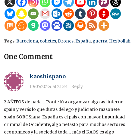
Tags:
Barcelona
,
cohetes
,
Drones
,
España
,
guerra
,
Hezbollah
One Comment
kaoshispano
19/07/2024 at 21:33
·
Reply
2 AÑITOS de nada… Ponte tú a organizar algo así interno
spain y verás lo que duras del ego y judiciario masonete
spain SOROSiana. Expaña es el pais con mayor impunidad
criminal de Occidente, algo nefasto para muchos sectores
economicos y la sociedad toda… más el KAOS es algo