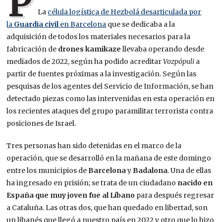
P
La
célula logística de Hezbolá desarticulada por
la
Guardia civil
en Barcelona
que se dedicaba a la
adquisición de todos los materiales necesarios para la
fabricación de
drones kamikaze
llevaba operando desde
mediados de 2022, según ha podido acreditar
Vozpópuli
a
partir de fuentes próximas a la investigación. Según las
pesquisas de los agentes del Servicio de Información, se han
detectado piezas como las intervenidas en esta operación en
los recientes ataques del grupo paramilitar terrorista contra
posiciones de Israel.
Tres personas han sido detenidas en el marco de la
operación, que se desarrolló en la mañana de este domingo
entre los municipios de
Barcelona
y
Badalona
. Una de ellas
ha ingresado en prisión; se trata de un ciudadano
nacido en
España que muy joven fue al Líbano
para después regresar
a Cataluña. Las otras dos, que han quedado en libertad, son
un libanés que llegó a nuestro país en 2022 y otro que lo hizo