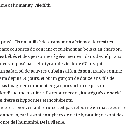
e of humanity. Vile filth.
privés. Ils ont utilisé des transports aériens et terrestres
aux coupures de courant et cuisinent au bois et au charbon.
ue des bébés et des personnes âgées meurent dans des hôpitaux
ocus imposé par cette tyrannie vieille de 67 ans qui
 à un safari où de pauvres Cubains affamés sont traités comme
aim depuis 50 jours, et où un garçon de douze ans, fils de
me pas imaginer comment ce garçon sortira de prison.
aider d’aucune manière ; ils retourneront, imprégnés de social-
d’être si hypocrites et incohérents.
ncore si bienveillant et ne se soit pas retourné en masse contre
ennemis, car ils sont complices de cette tyrannie ; ce sont des
nte de l’humanité. De la vilenie.