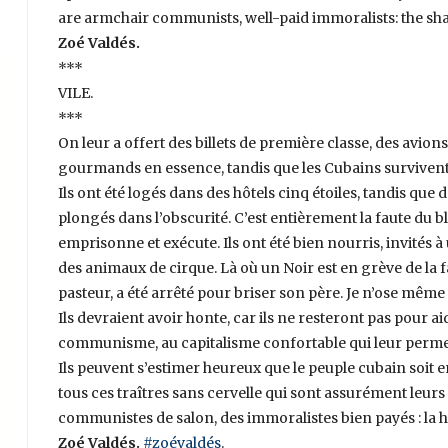
are armchair communists, well-paid immoralists: the sham
Zoé Valdés.
***
VILE.
***
On leur a offert des billets de première classe, des avions 
gourmands en essence, tandis que les Cubains survivent 
Ils ont été logés dans des hôtels cinq étoiles, tandis q
plongés dans l’obscurité. C’est entièrement la faute du bl
emprisonne et exécute. Ils ont été bien nourris, invités
des animaux de cirque. Là où un Noir est en grève de la f
pasteur, a été arrêté pour briser son père. Je n’ose mê
Ils devraient avoir honte, car ils ne resteront pas pour 
communisme, au capitalisme confortable qui leur permet 
Ils peuvent s’estimer heureux que le peuple cubain soit e
tous ces traîtres sans cervelle qui sont assurément leurs 
communistes de salon, des immoralistes bien payés : la ho
Zoé Valdés.
#zoévaldés
.