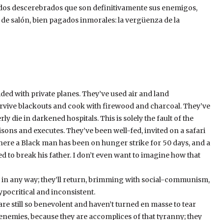
didos descerebrados que son definitivamente sus enemigos,
 de salón, bien pagados inmorales: la vergüenza de la
ided with private planes. They’ve used air and land
rvive blackouts and cook with firewood and charcoal. They’ve
ly die in darkened hospitals. This is solely the fault of the
ons and executes. They’ve been well-fed, invited on a safari
here a Black man has been on hunger strike for 50 days, and a
ed to break his father. I don’t even want to imagine how that
p in any way; they’ll return, brimming with social-communism,
ypocritical and inconsistent.
re still so benevolent and haven’t turned en masse to tear
ir enemies, because they are accomplices of that tyranny; they