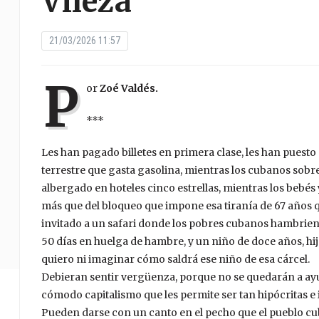
Vileza
21/03/2026 11:57
P
or
Zoé Valdés.
***
Les han pagado billetes en primera clase, les han puesto
terrestre que gasta gasolina, mientras los cubanos sob
albergado en hoteles cinco estrellas, mientras los bebés
más que del bloqueo que impone esa tiranía de 67 años qu
invitado a un safari donde los pobres cubanos hambrient
50 días en huelga de hambre, y un niño de doce años, hij
quiero ni imaginar cómo saldrá ese niño de esa cárcel.
Debieran sentir vergüenza, porque no se quedarán a ay
cómodo capitalismo que les permite ser tan hipócritas e
Pueden darse con un canto en el pecho que el pueblo cu