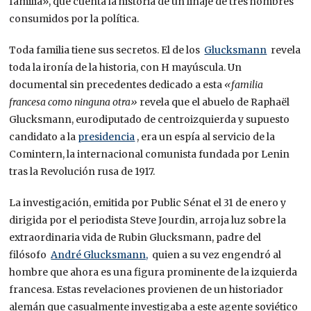
familia», que cuenta la historia de un linaje de tres hombres
consumidos por la política.
Toda familia tiene sus secretos. El de los
Glucksmann
revela
toda la ironía de la historia, con H mayúscula. Un
documental sin precedentes dedicado a esta
«familia
francesa como ninguna otra»
revela que el abuelo de Raphaël
Glucksmann, eurodiputado de centroizquierda y supuesto
candidato a la
presidencia
, era un espía al servicio de la
Comintern, la internacional comunista fundada por Lenin
tras la Revolución rusa de 1917.
La investigación, emitida por Public Sénat el 31 de enero y
dirigida por el periodista Steve Jourdin, arroja luz sobre la
extraordinaria vida de Rubin Glucksmann, padre del
filósofo
André Glucksmann,
quien a su vez engendró al
hombre que ahora es una figura prominente de la izquierda
francesa. Estas revelaciones provienen de un historiador
alemán que casualmente investigaba a este agente soviético