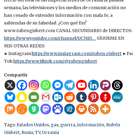
tercio del total de las importaciones de Ucrania la pasada
semana, las televisiones y los medios de comunicación no
han cesado de extender información con mala fe, a
sabiendas de su falsedad.
¿Con qué fin?
www.rubengisbert.com CANAL SECUNDARIO de DIRECTOS:
https://www.youtube.com/channel/UCN85…
SÍGUEME EN
MIS OTRAS REDES:
►Instagram:
https://www.instagram.com/ruben.gisbert
►Face
Tok:
https://www.tiktok.com/@rubengisbert
Compartir
Tags:
Estados Unidos
,
gas
,
guerra
,
información
,
Rubén
Gisbert
,
Rusia
,
TV
,
Ucrania