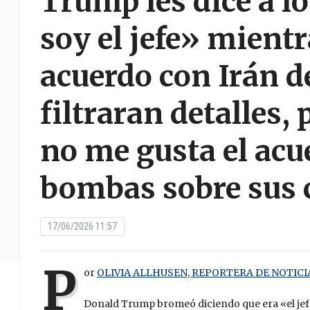
Trump les dice a lo
soy el jefe» mient
acuerdo con Irán d
filtraran detalles,
no me gusta el acue
bombas sobre sus 
17/06/2026 11:57
P
or
OLIVIA ALLHUSEN, REPORTERA DE NOTIC
Donald Trump bromeó diciendo que era «el jefe» 