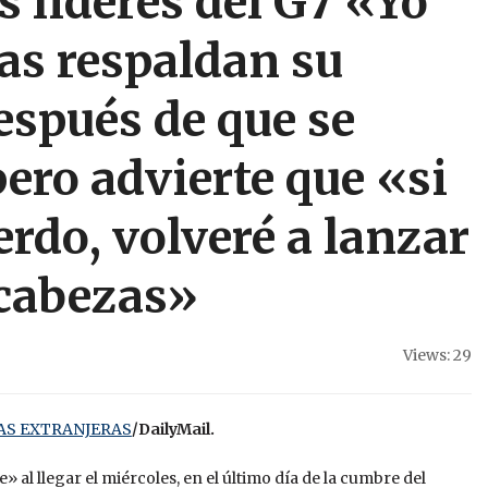
s líderes del G7 «Yo
ras respaldan su
espués de que se
 pero advierte que «si
rdo, volveré a lanzar
cabezas»
Views: 29
IAS EXTRANJERAS
/DailyMail.
al llegar el miércoles, en el último día de la cumbre del