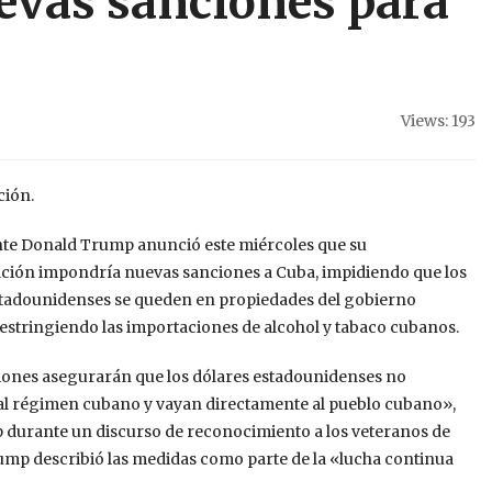
vas sanciones para
Views: 193
ción.
nte Donald Trump anunció este miércoles que su
ción impondría nuevas sanciones a Cuba, impidiendo que los
stadounidenses se queden en propiedades del gobierno
estringiendo las importaciones de alcohol y tabaco cubanos.
iones asegurarán que los dólares estadounidenses no
al régimen cubano y vayan directamente al pueblo cubano»,
 durante un discurso de reconocimiento a los veteranos de
rump describió las medidas como parte de la «lucha continua