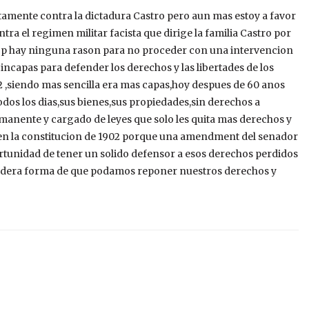
tamente contra la dictadura Castro pero aun mas estoy a favor
tra el regimen militar facista que dirige la familia Castro por
 nop hay ninguna rason para no proceder con una intervencion
u incapas para defender los derechos y las libertades de los
2 ,siendo mas sencilla era mas capas,hoy despues de 60 anos
todos los dias,sus bienes,sus propiedades,sin derechos a
manente y cargado de leyes que solo les quita mas derechos y
a en la constitucion de 1902 porque una amendment del senador
tunidad de tener un solido defensor a esos derechos perdidos
rdadera forma de que podamos reponer nuestros derechos y