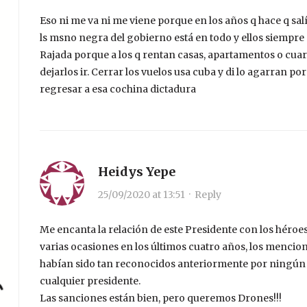
Eso ni me va ni me viene porque en los años q hace q salí
ls msno negra del gobierno está en todo y ellos siempre
Rajada porque a los q rentan casas, apartamentos o cuarto
dejarlos ir. Cerrar los vuelos usa cuba y di lo agarran
regresar a esa cochina dictadura
Heidys Yepe
25/09/2020 at 13:51
·
Reply
Me encanta la relación de este Presidente con los héroe
varias ocasiones en los últimos cuatro años, los mencio
habían sido tan reconocidos anteriormente por ningún 
cualquier presidente.
Las sanciones están bien, pero queremos Drones!!!