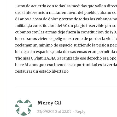
Estoy de acuerdo con todas las medidas que vallan direc
de la intervencion militar en favor del pueblo cubano con
61 anos a costa de dolor y terror de todos los cubanos
militar ,la constitucion del 40 un plagio inservible por s
cubanos con las armas dejo fuera la constitucion de 190
los cubanos vivien el peligro extremo de perder la vida 
reclamar un minimo de espacio sufriendo la prision per
los deja sin espacios ,nada de esas cosas eran permitid
Thomas C Platt HABIA Garantizado ese derecho esa opor
hace 61 anos ,por eso invoco esa oportunidad es la ve
restaurar un estado libertario
Mercy Gil
23/09/2020 at 22:05
·
Reply