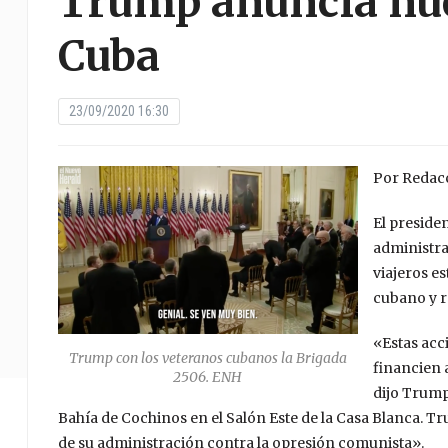
Trump anuncia nue
Cuba
23/09/2020 16:30
Por Redac
El preside
administra
viajeros e
cubano y r
«Estas acc
Trump con los veteranos cubanos la Brigada
financien 
2506. ENH
dijo Trump
Bahía de Cochinos en el Salón Este de la Casa Blanca. T
de su administración contra la opresión comunista».