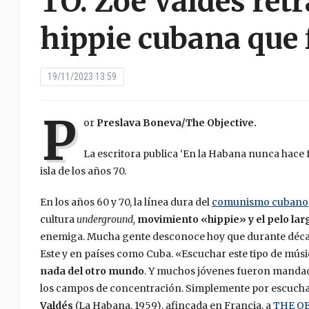
TO. Zoé Valdés retr
hippie cubana que 
19/11/2023 13:59
P
or
Preslava Boneva/The Objective.
La escritora publica ‘En la Habana nunca hace f
isla de los años 70.
En los años 60 y 70, la línea dura del
comunismo cubano
cultura
underground,
movimiento «hippie» y el pelo la
enemiga. Mucha gente desconoce hoy que durante década
Este y en países como Cuba. «Escuchar este tipo de mús
nada del otro mundo
. Y muchos jóvenes fueron mandado
los campos de concentración. Simplemente por escuchar 
Valdés
(La Habana, 1959), afincada en Francia, a
THE OB