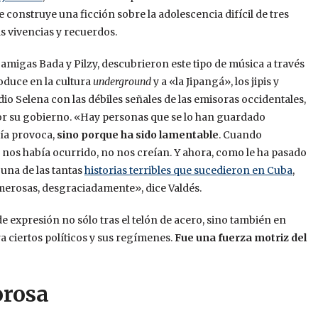
ue construye una ficción sobre la adolescencia difícil de tres
as vivencias y recuerdos.
 amigas Bada y Pilzy, descubrieron este tipo de música a través
oduce en la cultura
underground
y a «la Jipangá», los jipis y
dio Selena con las débiles señales de las emisoras occidentales,
por su gobierno. «Hay personas que se lo han guardado
vía provoca,
sino porque ha sido lamentable
. Cuando
os había ocurrido, no nos creían. Y ahora, como le ha pasado
 una de las tantas
historias terribles que sucedieron en Cuba
,
umerosas, desgraciadamente», dice Valdés.
e expresión no sólo tras el telón de acero, sino también en
a ciertos políticos y sus regímenes.
Fue una fuerza motriz del
orosa