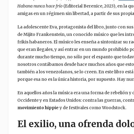
Habana nunca hace frío
(Editorial Berenice, 2023), en la q
amigas en un régimen sin libertad, a partir de sus propi
La adolescente Eva, protagonista del libro, junto con sus
de Mijito Frankenstein, un conocido músico que les intr
frikis habaneros. El músico les enseña a sintonizar su ra
que eran ilegales, y así entrar en un mundo prohibido 
durante mucho tiempo, no sólo por el espanto que toda
nosotros contábamos desde hace muchos años que esto n
también a los venezolanos, se lo creen. En este libro está
porque esa no es la única historia, por supuesto. Hay n
En aquellos años la música era una forma de rebelión y d
Occidente y en Estados Unidos: contra las guerras, contr
movimiento hippie
y de festivales como Woodstock.
El exilio, una ofrenda dol