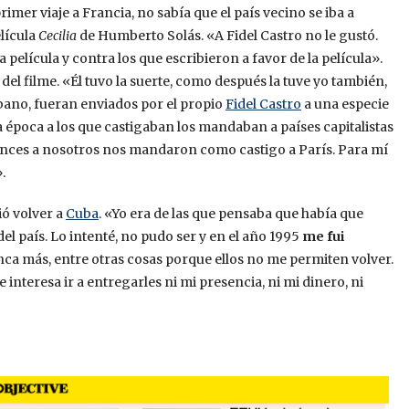
rimer viaje a Francia, no sabía que el país vecino se iba a
lícula
Cecilia
de Humberto Solás. «A Fidel Castro no le gustó.
película y contra los que escribieron a favor de la película».
 del filme. «Él tuvo la suerte, como después la tuve yo también,
cubano, fueran enviados por el propio
Fidel Castro
a una especie
lla época a los que castigaban los mandaban a países capitalistas
ntonces a nosotros nos mandaron como castigo a París. Para mí
.
ió volver a
Cuba
. «Yo era de las que pensaba que había que
l país. Lo intenté, no pudo ser y en el año 1995
me fui
nca más, entre otras cosas porque ellos no me permiten volver.
nteresa ir a entregarles ni mi presencia, ni mi dinero, ni