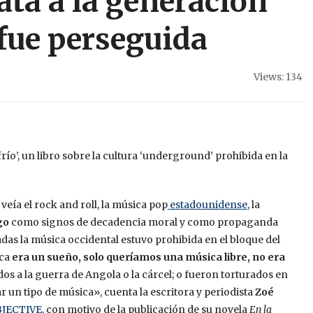
ata a la generación
fue perseguida
Views: 134
río’, un libro sobre la cultura ‘underground’ prohibida en la
veía el rock and roll, la música pop
estadounidense
, la
rgo
como signos de decadencia moral y como propaganda
s la música occidental estuvo prohibida en el bloque del
ica
era un sueño, solo queríamos una música libre, no era
s a la guerra de Angola o la cárcel; o fueron torturados en
un tipo de música», cuenta la escritora y periodista
Zoé
JECTIVE
, con motivo de la publicación de su novela
En la