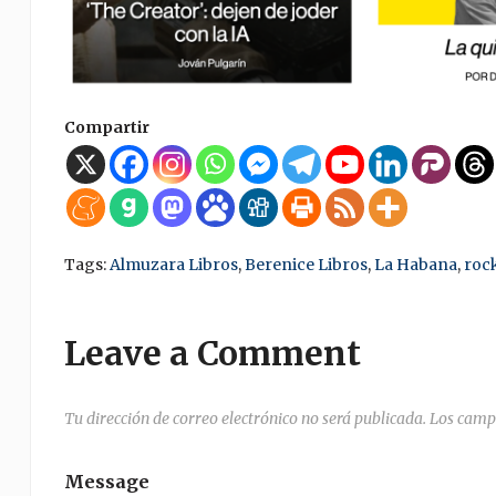
Compartir
Tags:
Almuzara Libros
,
Berenice Libros
,
La Habana
,
rock
Leave a Comment
Tu dirección de correo electrónico no será publicada.
Los camp
Message