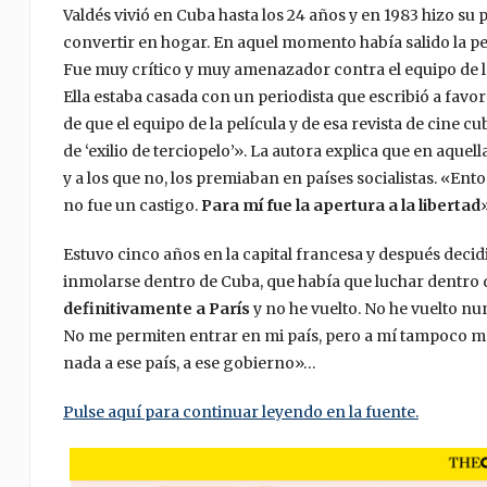
Valdés vivió en Cuba hasta los 24 años y en 1983 hizo su p
convertir en hogar. En aquel momento había salido la pe
Fue muy crítico y muy amenazador contra el equipo de la 
Ella estaba casada con un periodista que escribió a favor
de que el equipo de la película y de esa revista de cine 
de ‘exilio de terciopelo’». La autora explica que en aque
y a los que no, los premiaban en países socialistas. «E
no fue un castigo.
Para mí fue la apertura a la libertad
»
Estuvo cinco años en la capital francesa y después decid
inmolarse dentro de Cuba, que había que luchar dentro de
definitivamente a París
y no he vuelto. No he vuelto nu
No me permiten entrar en mi país, pero a mí tampoco me i
nada a ese país, a ese gobierno»…
Pulse aquí para continuar leyendo en la fuente.