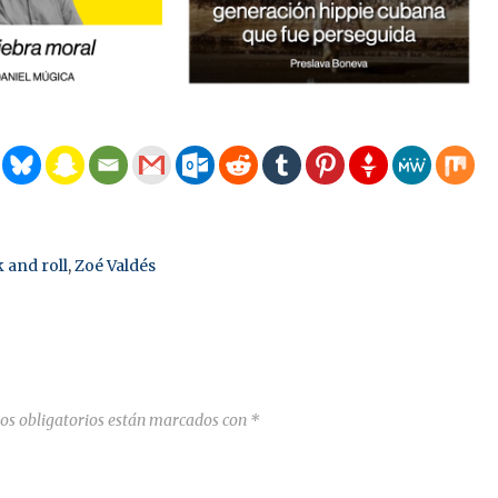
 and roll
,
Zoé Valdés
os obligatorios están marcados con
*