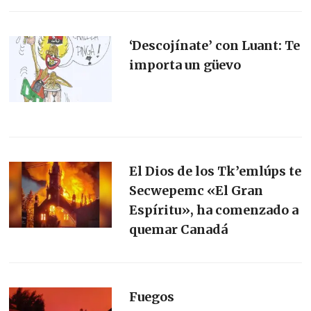
‘Descojínate’ con Luant: Te
importa un güevo
El Dios de los Tk’emlúps te
Secwepemc «El Gran
Espíritu», ha comenzado a
quemar Canadá
Fuegos