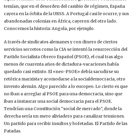
temían, que en el desorden del cambio de régimen, España
cayera en la órbita de la URSS. A Portugal casi le ocurre, y sus
abandonadas colonias en África, cayeron del otro lado.
Conocemos la historia: Angola, por ejemplo.
A través de sindicatos alemanes y con dinero de ciertos
servicios secretos como la CIA se intentó la resurrección del
Partido Socialista Obrero Español (PSOE), el cual tras algo
menos de cuarenta años de dictadura-vacaciones había
quedado casi extinto. El «neo-PSOE» debía sacudirse su
retórica marxista y acomodarse a la socialdemocracia, otro
invento alemán. Algo parecido a lo europeo. Lo cierto es que
no iban a arreglar al PSOE para una democracia, sino que
iban a instaurar una social democracia para el PSOE.
Tendrían una Constitución “social de mercado”, donde la
derecha sería un mero aliviadero para canalizar tensiones.
Un partido para recibir insultos y bofetadas. El Partido de las
Patadas.