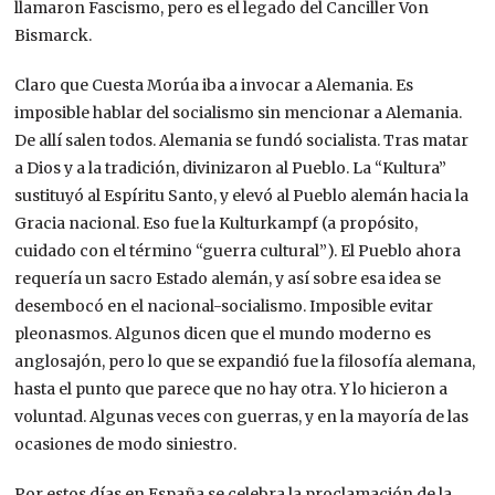
llamaron Fascismo, pero es el legado del Canciller Von
Bismarck.
Claro que Cuesta Morúa iba a invocar a Alemania. Es
imposible hablar del socialismo sin mencionar a Alemania.
De allí salen todos. Alemania se fundó socialista. Tras matar
a Dios y a la tradición, divinizaron al Pueblo. La “Kultura”
sustituyó al Espíritu Santo, y elevó al Pueblo alemán hacia la
Gracia nacional. Eso fue la Kulturkampf (a propósito,
cuidado con el término “guerra cultural”). El Pueblo ahora
requería un sacro Estado alemán, y así sobre esa idea se
desembocó en el nacional-socialismo. Imposible evitar
pleonasmos. Algunos dicen que el mundo moderno es
anglosajón, pero lo que se expandió fue la filosofía alemana,
hasta el punto que parece que no hay otra. Y lo hicieron a
voluntad. Algunas veces con guerras, y en la mayoría de las
ocasiones de modo siniestro.
Por estos días en España se celebra la proclamación de la