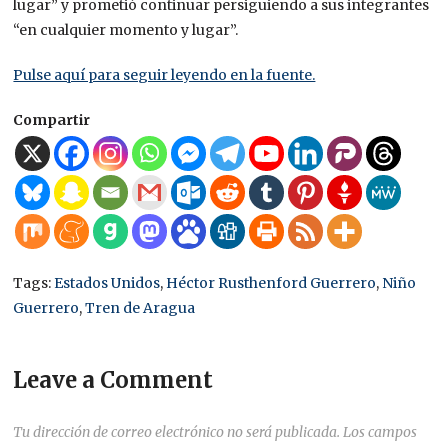
lugar” y prometió continuar persiguiendo a sus integrantes
“en cualquier momento y lugar”.
Pulse aquí para seguir leyendo en la fuente.
Compartir
“At my direction, the United States
Southern Command delivered a swift and
lethal kinetic strike to successfully execute
Niño Guerrero, the infamous leader of
Tags:
Estados Unidos
,
Héctor Rusthenford Guerrero
,
Niño
Tren De Aragua, one of the most
Guerrero
,
Tren de Aragua
bloodthirsty Terrorist Organizations on
Planet Earth.” – President DONALD J.
Leave a Comment
TRUMP
pic.twitter.com/3R5IPxhPXX
Tu dirección de correo electrónico no será publicada.
Los campos