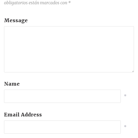
obligatorios están marcados con
*
— The White House (@WhiteHouse)
June
13, 2026
Message
Name
*
Email Address
*