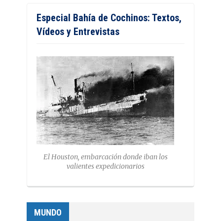
Especial Bahía de Cochinos: Textos,
Vídeos y Entrevistas
El Houston, embarcación donde iban los
valientes expedicionarios
MUNDO