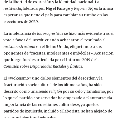
de la libertad de expresión y la identidad nacional. La
resistencia
, liderada por
Nigel Farage
y
Reform UK,
es la única
esperanza que tiene el país para cambiar su rumbo en las
elecciones de 2029.
La intolerancia de
los progresistas
se hizo más evidente tras el
voto a favor del Brexit, cuando achacaron el resultado al
racismo estructural
en el Reino Unido, etiquetando a sus
oponentes de “racistas, intolerantes e imbéciles». Acusación
que luego fue desarticulada por el informe 2019 de la
Comisión sobre Disparidades Raciales y Étnicas
.
El «wokeismo» uno de los elementos del desorden y la
fracturación sociocultural de los últimos años, ha sido
descrito como una
seudo religión
por su celo y fanatismo, por
lo que el partido conservador ha empezado a plantearse «la
importancia de las cuestiones culturales», ya que los
partidos de izquierda, incluido el laborista, se han alejado de
sus principios fundacionales.