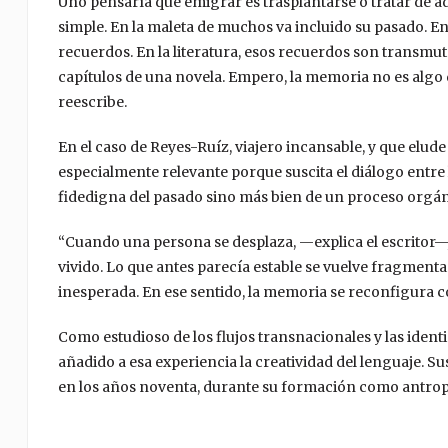
Uno pensaría que emigrar es trasplantarse o tratar de ad
simple. En la maleta de muchos va incluido su pasado. En
recuerdos. En la literatura, esos recuerdos son transmut
capítulos de una novela. Empero, la memoria no es algo q
reescribe.
En el caso de Reyes-Ruíz, viajero incansable, y que elude 
especialmente relevante porque suscita el diálogo entre 
fidedigna del pasado sino más bien de un proceso orgán
“Cuando una persona se desplaza, —explica el escritor—,
vivido. Lo que antes parecía estable se vuelve fragment
inesperada. En ese sentido, la memoria se reconfigura 
Como estudioso de los flujos transnacionales y las ident
añadido a esa experiencia la creatividad del lenguaje. Su
en los años noventa, durante su formación como antro