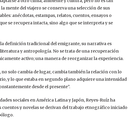
aptarse a otro clima, ambiente y cultura, pero no es tan
 la mente del viajero se conserva una selección de sus
ables: anécdotas, estampas, relatos, cuentos, ensayos o
ue se recupera intacta, sino algo que se interpreta y se
la definición tradicional del emigrante, su narrativa es
literatura y antropología. No se trata de una recuperación
icamente activo; una manera de reorganizar la experiencia.
 no solo cambia de lugar, cambia también la relación con lo
ario, y lo que estaba en segundo plano adquiere una intensidad
constantemente desde el presente”.
idades sociales en América Latina y Japón, Reyes-Ruíz ha
s cuentos y novelas se derivan del trabajo etnográfico iniciado
pólogo.