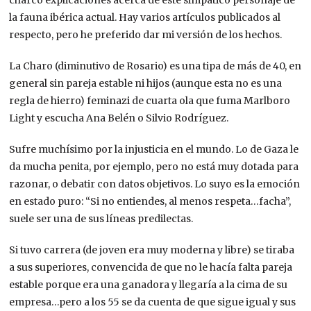
charco explicaciones acerca de este simpático personaje de
la fauna ibérica actual. Hay varios artículos publicados al
respecto, pero he preferido dar mi versión de los hechos.
La Charo (diminutivo de Rosario) es una tipa de más de 40, en
general sin pareja estable ni hijos (aunque esta no es una
regla de hierro) feminazi de cuarta ola que fuma Marlboro
Light y escucha Ana Belén o Silvio Rodríguez.
Sufre muchísimo por la injusticia en el mundo. Lo de Gaza le
da mucha penita, por ejemplo, pero no está muy dotada para
razonar, o debatir con datos objetivos. Lo suyo es la emoción
en estado puro: “Si no entiendes, al menos respeta…facha”,
suele ser una de sus líneas predilectas.
Si tuvo carrera (de joven era muy moderna y libre) se tiraba
a sus superiores, convencida de que no le hacía falta pareja
estable porque era una ganadora y llegaría a la cima de su
empresa…pero a los 55 se da cuenta de que sigue igual y sus