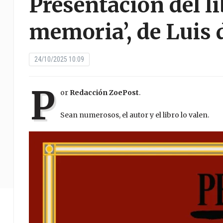
Presentación del li
memoria’, de Luis 
24/10/2025 10:09
P
or
Redacción ZoePost
.
Sean numerosos, el autor y el libro lo valen.