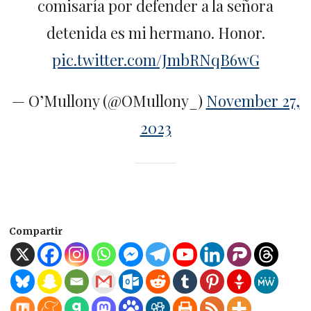
comisaría por defender a la señora
detenida es mi hermano. Honor.
pic.twitter.com/JmbRNqB6wG
— O’Mullony (@OMullony_)
November 27,
2023
Compartir