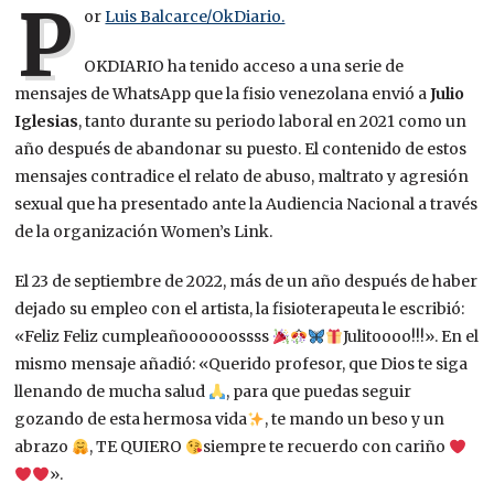
P
or
Luis Balcarce/OkDiario.
OKDIARIO ha tenido acceso a una serie de
mensajes de WhatsApp que la fisio venezolana envió a
Julio
Iglesias
, tanto durante su periodo laboral en 2021 como un
año después de abandonar su puesto. El contenido de estos
mensajes contradice el relato de abuso, maltrato y agresión
sexual que ha presentado ante la Audiencia Nacional a través
de la organización Women’s Link.
El 23 de septiembre de 2022, más de un año después de haber
dejado su empleo con el artista, la fisioterapeuta le escribió:
«Feliz Feliz cumpleañoooooossss
Julitoooo!!!». En el
mismo mensaje añadió: «Querido profesor, que Dios te siga
llenando de mucha salud
, para que puedas seguir
gozando de esta hermosa vida
, te mando un beso y un
abrazo
, TE QUIERO
siempre te recuerdo con cariño
».