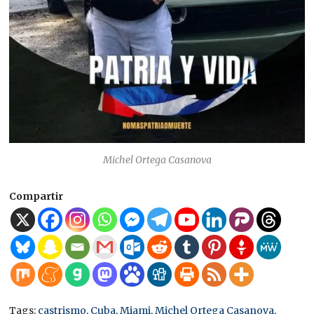
Michel Ortega Casanova
Compartir
Tags:
castrismo
,
Cuba
,
Miami
,
Michel Ortega Casanova
,