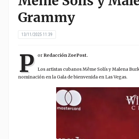
Meme Solís y Male
Grammy
13/11/2025 11:39
P
or
Redacción ZoePost.
Los artistas cubanos Même Solís y Malena Bur
nominación en la Gala de bienvenida en Las Vegas.