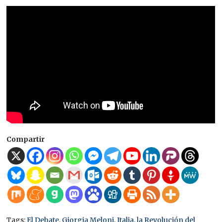
Compartir
Tags:
El Debate
,
Giorgia Meloni
,
Italia
,
la Revolución del