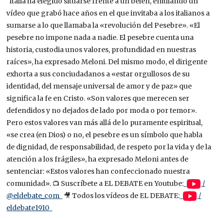
´Italia ha elegido situarse frente a un belén, emulando un
vídeo que grabó hace años en el que invitaba a los italianos a
sumarse a lo que llamaba la «revolución del Pesebre». «El
pesebre no impone nada a nadie. El pesebre cuenta una
historia, custodia unos valores, profundidad en nuestras
raíces», ha expresado Meloni. Del mismo modo, el dirigente
exhorta a sus conciudadanos a «estar orgullosos de su
identidad, del mensaje universal de amor y de paz» que
significa la fe en Cristo. «Son valores que merecen ser
defendidos y no dejados de lado por moda o por temor».
Pero estos valores van más allá de lo puramente espiritual,
«se crea (en Dios) o no, el pesebre es un símbolo que habla
de dignidad, de responsabilidad, de respeto por la vida y de la
atención a los frágiles», ha expresado Meloni antes de
sentenciar: «Estos valores han confeccionado nuestra
comunidad». 📺 Suscríbete a EL DEBATE en Youtube:
/
@eldebate_com
🎥 Todos los vídeos de EL DEBATE:
/
eldebate1910