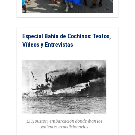
Especial Bahía de Cochinos: Textos,
Vídeos y Entrevistas
El Houston, embarcación donde iban los
valientes expedicionarios