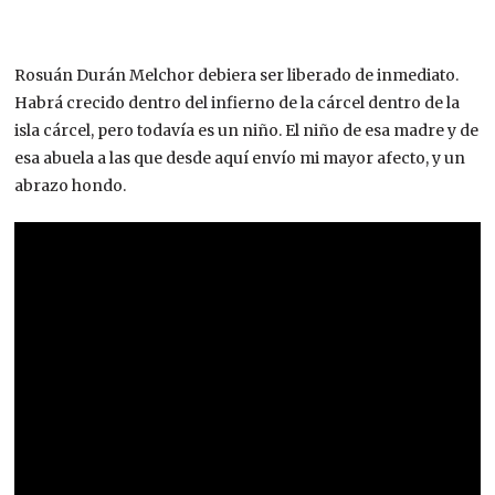
Rosuán Durán Melchor debiera ser liberado de inmediato.
Habrá crecido dentro del infierno de la cárcel dentro de la
isla cárcel, pero todavía es un niño. El niño de esa madre y de
esa abuela a las que desde aquí envío mi mayor afecto, y un
abrazo hondo.