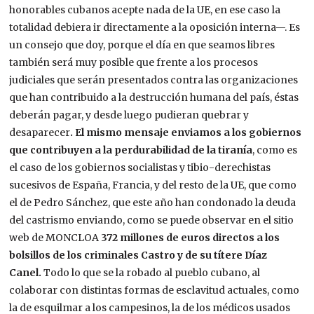
honorables cubanos acepte nada de la UE, en ese caso la
totalidad debiera ir directamente a la oposición interna—. Es
un consejo que doy, porque el día en que seamos libres
también será muy posible que frente a los procesos
judiciales que serán presentados contra las organizaciones
que han contribuido a la destrucción humana del país, éstas
deberán pagar, y desde luego pudieran quebrar y
desaparecer
. El mismo mensaje enviamos a los gobiernos
que contribuyen a la perdurabilidad de la tiranía
, como es
el caso de los gobiernos socialistas y tibio-derechistas
sucesivos de España, Francia, y del resto de la UE, que como
el de Pedro Sánchez, que este año han condonado la deuda
del castrismo enviando, como se puede observar en el sitio
web de MONCLOA
372 millones de euros directos a los
bolsillos de los criminales Castro y de su títere Díaz
Canel.
Todo lo que se la robado al pueblo cubano, al
colaborar con distintas formas de esclavitud actuales, como
la de esquilmar a los campesinos, la de los médicos usados