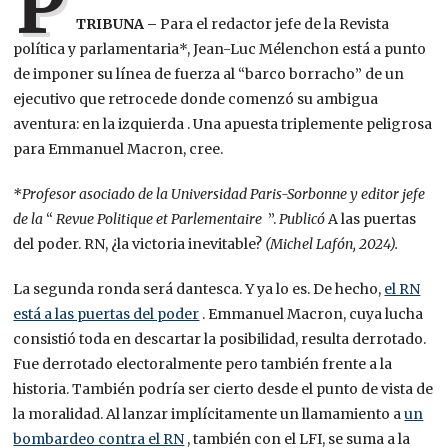
P
TRIBUNA –
Para el redactor jefe de la Revista
política y parlamentaria*, Jean-Luc Mélenchon está a punto
de imponer su línea de fuerza al “barco borracho” de un
ejecutivo que retrocede donde comenzó su ambigua
aventura: en la izquierda . Una apuesta triplemente peligrosa
para Emmanuel Macron, cree.
*Profesor asociado de la Universidad Paris-Sorbonne y editor jefe
de la
“
Revue Politique et Parlementaire
”.
Publicó
A las puertas
del poder. RN, ¿la victoria inevitable?
(Michel Lafón, 2024).
La segunda ronda será dantesca. Y ya lo es. De hecho,
el RN
está a las puertas del poder
. Emmanuel Macron, cuya lucha
consistió toda en descartar la posibilidad, resulta derrotado.
Fue derrotado electoralmente pero también frente a la
historia. También podría ser cierto desde el punto de vista de
la moralidad. Al lanzar implícitamente un llamamiento a
un
bombardeo contra el RN
, también con el LFI, se suma a la