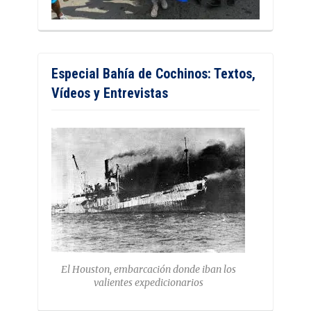
Especial Bahía de Cochinos: Textos,
Vídeos y Entrevistas
El Houston, embarcación donde iban los
valientes expedicionarios