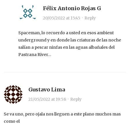
Félix Antonio Rojas G
20/05/2022 at 15:45
·
Reply
Spaceman, lo recuerdo a usted en esos ambient
underground y en donde las criaturas de las noche
salían a pescar ninfas en las aguas albañales del
Pastrana River…
Gustavo Lima
21/05/2022 at 19:58
·
Reply
Se va uno, pero ojala nos lleguen a este plano muchos mas
como el