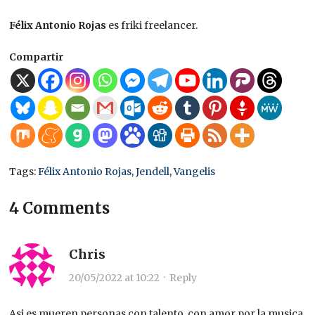
Félix Antonio Rojas
es friki freelancer.
Compartir
Tags:
Félix Antonio Rojas
,
Jendell
,
Vangelis
4 Comments
Chris
20/05/2022 at 10:22
·
Reply
Asi es mueren personas con talento, con amor por la musica