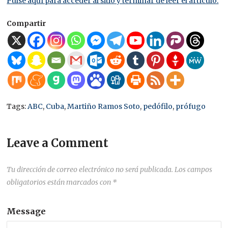
Pulse aquí para acceder al sitio y terminar de leer el artículo.
Compartir
Tags:
ABC
,
Cuba
,
Martiño Ramos Soto
,
pedófilo
,
prófugo
Leave a Comment
Tu dirección de correo electrónico no será publicada.
Los campos
obligatorios están marcados con
*
Message