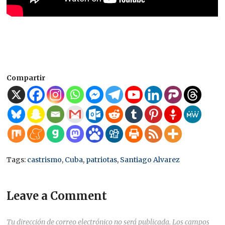
Compartir
Tags:
castrismo
,
Cuba
,
patriotas
,
Santiago Alvarez
Leave a Comment
Tu dirección de correo electrónico no será publicada.
Los campos