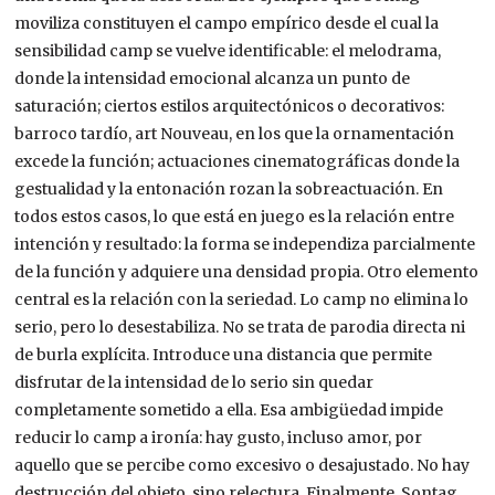
moviliza constituyen el campo empírico desde el cual la
sensibilidad camp se vuelve identificable: el melodrama,
donde la intensidad emocional alcanza un punto de
saturación; ciertos estilos arquitectónicos o decorativos:
barroco tardío, art Nouveau, en los que la ornamentación
excede la función; actuaciones cinematográficas donde la
gestualidad y la entonación rozan la sobreactuación. En
todos estos casos, lo que está en juego es la relación entre
intención y resultado: la forma se independiza parcialmente
de la función y adquiere una densidad propia. Otro elemento
central es la relación con la seriedad. Lo camp no elimina lo
serio, pero lo desestabiliza. No se trata de parodia directa ni
de burla explícita. Introduce una distancia que permite
disfrutar de la intensidad de lo serio sin quedar
completamente sometido a ella. Esa ambigüedad impide
reducir lo camp a ironía: hay gusto, incluso amor, por
aquello que se percibe como excesivo o desajustado. No hay
destrucción del objeto, sino relectura. Finalmente, Sontag