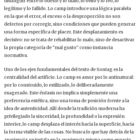
distinguir entre lo bueno y lo malo, lo bello y lo feo, lo
legítimo y lo fallido. Lo camp introduce una lógica paralela
en la que el error, el exceso o la desproporción no son
defectos por corregir, sino condiciones que pueden generar
una forma específica de placer. Este desplazamiento es
decisivo: no se trata de rehabilitar lo malo, sino de desactivar
la propia categoría de “mal gusto” como instancia
normativa.
Uno de los ejes fundamentales del texto de Sontag es la
centralidad del artificio. Lo camp es amor por lo antinatural:
por lo construido, lo estilizado, lo deliberadamente
exagerado. Este énfasis no implica simplemente una
preferencia estética, sino una toma de posición frente a la
idea de autenticidad. Allí donde la tradición moderna ha
privilegiado la sinceridad, la profundidad o la expresión
interior, lo camp desplaza el interés hacia la superficie, hacia
la forma visible de las cosas. No busca lo que hay detrás de la
apariencia; se instala en la apariencia misma como espacio