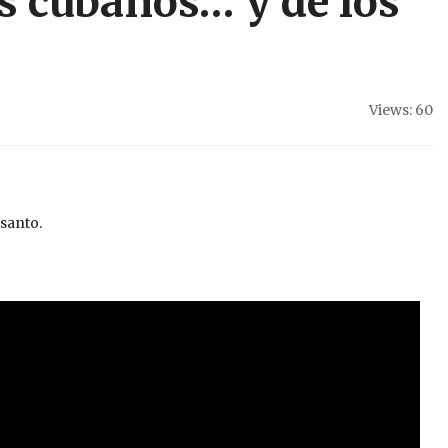
os cubanos… y de los
Views: 60
santo.