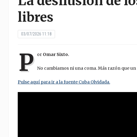
La desilusión de l
libres
03/07/2026 11:18
P
or
Omar Sixto.
No cambiamos ni una coma. Más razón que un 
Pulse aquí para ir a la fuente Cuba Olvidada.