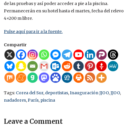
de las pruebas y así poder acceder a pie a la piscina.
Permanecerán en su hotel hasta el martes, fecha del relevo
4×200 m libre.
Pulse aquí para ir a la fuente.
Compartir
Tags:
Corea del Sur
,
deportistas
,
Inauguración JJOO
,
JJOO
,
nadadores
,
París
,
piscina
Leave a Comment