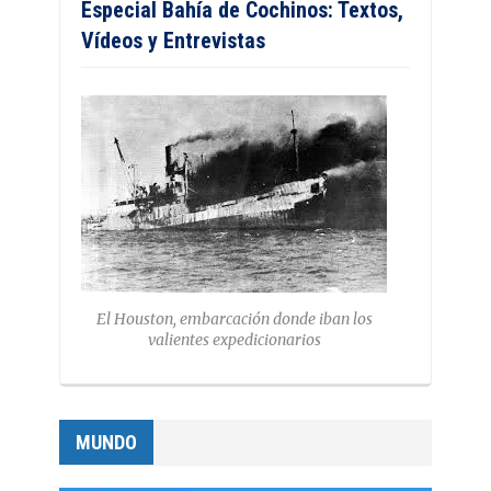
Especial Bahía de Cochinos: Textos,
Vídeos y Entrevistas
El Houston, embarcación donde iban los
valientes expedicionarios
MUNDO