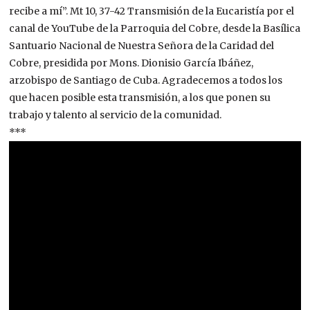
recibe a mí”. Mt 10, 37-42 Transmisión de la Eucaristía por el
canal de YouTube de la Parroquia del Cobre, desde la Basílica
Santuario Nacional de Nuestra Señora de la Caridad del
Cobre, presidida por Mons. Dionisio García Ibáñez,
arzobispo de Santiago de Cuba. Agradecemos a todos los
que hacen posible esta transmisión, a los que ponen su
trabajo y talento al servicio de la comunidad.
***