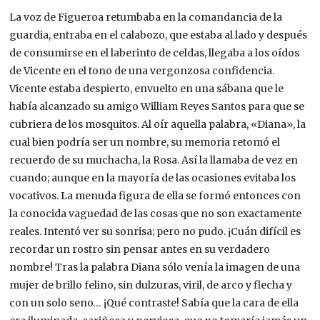
La voz de Figueroa retumbaba en la comandancia de la
guardia, entraba en el calabozo, que estaba al lado y después
de consumirse en el laberinto de celdas, llegaba a los oídos
de Vicente en el tono de una vergonzosa confidencia.
Vicente estaba despierto, envuelto en una sábana que le
había alcanzado su amigo William Reyes Santos para que se
cubriera de los mosquitos. Al oír aquella palabra, «Diana», la
cual bien podría ser un nombre, su memoria retomó el
recuerdo de su muchacha, la Rosa. Así la llamaba de vez en
cuando; aunque en la mayoría de las ocasiones evitaba los
vocativos. La menuda figura de ella se formó entonces con
la conocida vaguedad de las cosas que no son exactamente
reales. Intentó ver su sonrisa; pero no pudo. ¡Cuán difícil es
recordar un rostro sin pensar antes en su verdadero
nombre! Tras la palabra Diana sólo venía la imagen de una
mujer de brillo felino, sin dulzuras, viril, de arco y flecha y
con un solo seno… ¡Qué contraste! Sabía que la cara de ella