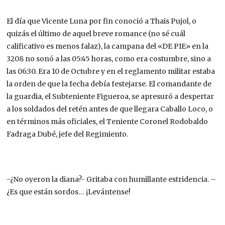
El día que Vicente Luna por fin conoció a Thais Pujol, o
quizás el último de aquel breve romance (no sé cuál
calificativo es menos falaz), la campana del «DE PIE» en la
3208 no sonó a las 05:45 horas, como era costumbre, sino a
las 06:30. Era 10 de Octubre y en el reglamento militar estaba
la orden de que la fecha debía festejarse. El comandante de
la guardia, el Subteniente Figueroa, se apresuró a despertar
a los soldados del retén antes de que llegara Caballo Loco, o
en términos más oficiales, el Teniente Coronel Rodobaldo
Fadraga Dubé, jefe del Regimiento.
-¿No oyeron la diana?- Gritaba con humillante estridencia. –
¿Es que están sordos… ¡Levántense!