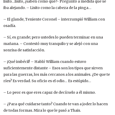
lisito…lisito, ¿saben como qué?- Preguntó a medida que se
iba alejando. – Lisito como la cabeza de la pinga…
– El glande, Teniente Coronel – interrumpió William con
osadía.
– Sí, es grande; pero ustedes lo pueden terminar en una
mañana. – Contestó muy tranquilo y se alejó con una
sonrisa de satisfacción.
– ¡Qué imbécil! – Habló William cuando estuvo
suficientemente distante – Esos son los tipos que sirven
para las guerras, los más cercanos a los animales. ¿De que te
ríes? Es verdad. Su oficio es el odio… Es estúpido…
– Lo peor es que eres capaz de decírselo a él mismo.
– ¿Para qué cuidarse tanto? Cuando te van a joder lo hacen
de todas formas. Mira lo que le pasó a Thais.