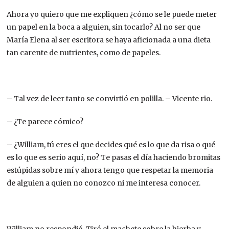
Ahora yo quiero que me expliquen ¿cómo se le puede meter
un papel en la boca a alguien, sin tocarlo? Al no ser que
María Elena al ser escritora se haya aficionada a una dieta
tan carente de nutrientes, como de papeles.
– Tal vez de leer tanto se convirtió en polilla. – Vicente rio.
– ¿Te parece cómico?
– ¿William, tú eres el que decides qué es lo que da risa o qué
es lo que es serio aquí, no? Te pasas el día haciendo bromitas
estúpidas sobre mí y ahora tengo que respetar la memoria
de alguien a quien no conozco ni me interesa conocer.
William no respondió. Tiró el machete sobre la hierba y