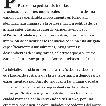
P
Barcelona
podría asistir en las
próximas
elecciones municipales
al nacimiento de una
candidatura construida expresamente en torno a la
identidad musulmana y a la representación política de los
inmigrantes.
Hasan Izquierdo
, dirigente vinculado
al
Partido Andalusí
y converso al islam, ha anunciado su
intención de concurrir a los comicios con una lista dirigida
específicamente a musulmanes, inmigrantes y
descendientes de inmigrantes, colectivos que, a su juicio,
carecen de una voz propia en las instituciones catalanas.
La iniciativa ha sido presentada a través de un vídeo en el
que Izquierdo sostiene que la transformación demográfica
experimentada por Barcelona durante las últimas décadas
no tiene todavía un reflejo equivalente en la política
municipal. Su discurso gira alrededor de la idea de una
ciudad marcada por la «
diversidad cultural
» y por una
creciente presencia de comunidades procedentes del norte