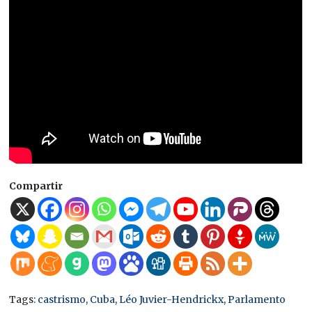
Compartir
Tags:
castrismo
,
Cuba
,
Léo Juvier-Hendrickx
,
Parlamento