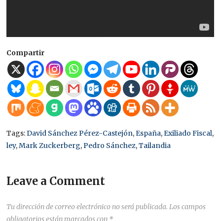
Compartir
Tags:
David Sánchez Pérez-Castejón
,
España
,
Exiliado Fiscal
,
ley
,
Mark Zuckerberg
,
Pedro Sánchez
,
Tailandia
Leave a Comment
Tu dirección de correo electrónico no será publicada.
Los campos
obligatorios están marcados con
*