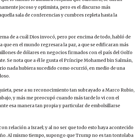
amente jocoso y optimista, pero es el discurso más
uella sala de conferencias y cumbres repleta hasta la
a de a cuál Dios invocó, pero por encima de todo, habló de
 a que en el mundo regresara la paz, a que se edificaran más
illones de dólares en negocios firmados con el país del Golfo
ente. Se nota que a él le gusta el Príncipe Mohamed bin Salmán,
rario nada hubiera sucedido como ocurrió, en medio de una
doso.
quieta, pese a su reconocimiento tan subrayado a Marco Rubio,
abajo, y más me preocupó cuando más tarde lo vi con el
iante esa manera tan propia y particular de embolsillarse
n relación a Israel; y al no ser que todo esto haya acontecido
año. Al mismo tiempo, supongo que Trump no es tan tontolaba