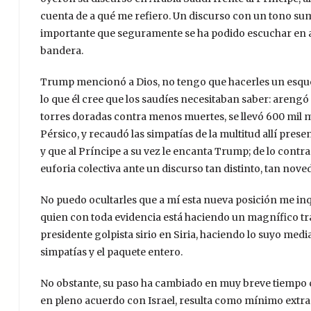
cuenta de a qué me refiero. Un discurso con un tono sum
importante que seguramente se ha podido escuchar en aq
bandera.
Trump mencionó a Dios, no tengo que hacerles un esquem
lo que él cree que los saudíes necesitaban saber: arengó
torres doradas contra menos muertes, se llevó 600 mil m
Pérsico, y recaudó las simpatías de la multitud allí pres
y que al Príncipe a su vez le encanta Trump; de lo cont
euforia colectiva ante un discurso tan distinto, tan nove
No puedo ocultarles que a mí esta nueva posición me in
quien con toda evidencia está haciendo un magnífico tr
presidente golpista sirio en Siria, haciendo lo suyo med
simpatías y el paquete entero.
No obstante, su paso ha cambiado en muy breve tiempo co
en pleno acuerdo con Israel, resulta como mínimo extr