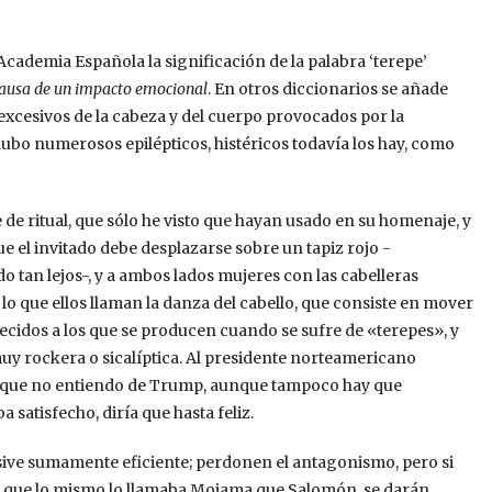
cademia Española la significación de la palabra ‘terepe’
ausa de un impacto emocional
. En otros diccionarios se añade
excesivos de la cabeza y del cuerpo provocados por la
 hubo numerosos epilépticos, histéricos todavía los hay, como
e ritual, que sólo he visto que hayan usado en su homenaje, y
 el invitado debe desplazarse sobre un tapiz rojo -
 tan lejos-, y a ambos lados mujeres con las cabelleras
r lo que ellos llaman la danza del cabello, que consiste en mover
idos a los que se producen cuando se sufre de «terepes», y
muy rockera o sicalíptica. Al presidente norteamericano
algo que no entiendo de Trump, aunque tampoco hay que
a satisfecho, diría que hasta feliz.
sive sumamente eficiente; perdonen el antagonismo, pero si
 al que lo mismo lo llamaba Mojama que Salomón, se darán