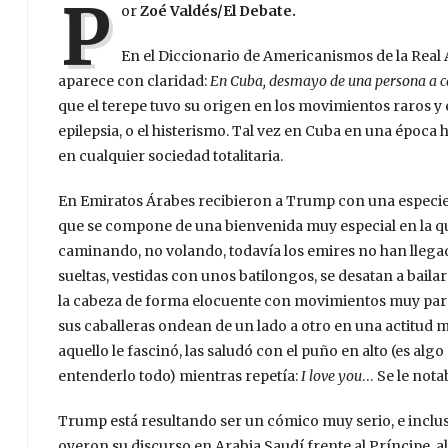
P
or
Zoé Valdés/El Debate.
En el Diccionario de Americanismos de la Real A
aparece con claridad:
En Cuba, desmayo de una persona a c
que el terepe tuvo su origen en los movimientos raros y 
epilepsia, o el histerismo. Tal vez en Cuba en una época
en cualquier sociedad totalitaria.
En Emiratos Árabes recibieron a Trump con una especie d
que se compone de una bienvenida muy especial en la que
caminando, no volando, todavía los emires no han llegado
sueltas, vestidas con unos batilongos, se desatan a baila
la cabeza de forma elocuente con movimientos muy parec
sus caballeras ondean de un lado a otro en una actitud 
aquello le fascinó, las saludó con el puño en alto (es 
entenderlo todo) mientras repetía:
I love you
… Se le notab
Trump está resultando ser un cómico muy serio, e inclu
oyeron su discurso en Arabia Saudí frente al Príncipe,